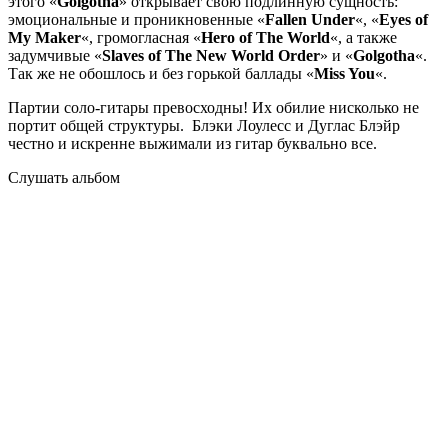
этого «
Golgotha
» открывает свою подлинную сущность:
эмоциональные и проникновенные «
Fallen Under
«, «
Eyes of
My Maker
«, громогласная «
Hero of The World
«, а также
задумчивые «
Slaves of The New World Order
» и «
Golgotha
«.
Так же не обошлось и без горькой баллады «
Miss You
«.
Партии соло-гитары превосходны! Их обилие нисколько не
портит общей структуры. Блэки Лоулесс и Дуглас Блэйр
честно и искренне выжимали из гитар буквально все.
Слушать альбом