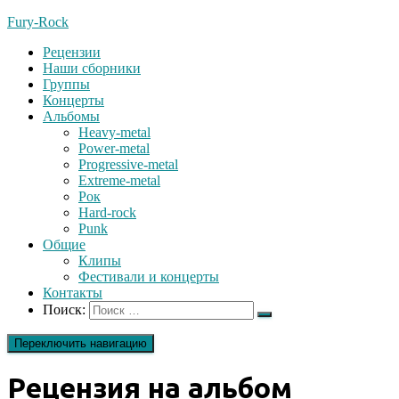
Fury-Rock
Рецензии
Наши сборники
Группы
Концерты
Альбомы
Heavy-metal
Power-metal
Progressive-metal
Extreme-metal
Рок
Hard-rock
Punk
Общие
Клипы
Фестивали и концерты
Контакты
Поиск:
Переключить навигацию
Рецензия на альбом