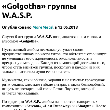
«Golgotha» группы
W.A.S.P.
Опубликовано
MoreMetal
в
12.05.2018
Спустя 6 лет группа
W.A.S.P.
возвращается к нам с новым
альбомом «
Golgotha
«.
Пусть данный альбом несколько уступает своим
предшественникам по части хитов, это обстоятельство ничуть
не уменьшает его откровенность, эмоциональность и
прекрасную мелодию. Каждая из композиций достойна того,
чтобы стать визиткой группы, поскольку в каждой из них
заложена частичька души ее основателя.
Музыканты, как и обычно, хороши и не измены: грохочущая
ритм-секция, хлесткие гибкие гитары, а также бесподобный,
ничуть не постаревший голос Блэки Лоулесса, который
является уникальным.
По традиции
W.A.S.P.
, альбом начинается с напористых
композиций: «
Scream
«, «
Last Runaway
» и «
Shotgun
«. После