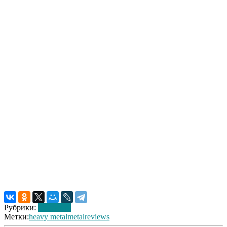
Рубрики:
Рецензии
Метки:
heavy metal
metal
reviews