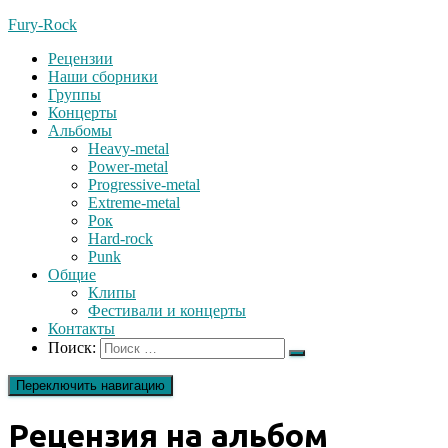
Fury-Rock
Рецензии
Наши сборники
Группы
Концерты
Альбомы
Heavy-metal
Power-metal
Progressive-metal
Extreme-metal
Рок
Hard-rock
Punk
Общие
Клипы
Фестивали и концерты
Контакты
Поиск:
Переключить навигацию
Рецензия на альбом