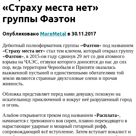
«Страху места нет»
группы Фаэтон
Опубликовано
MoreMetal
в
30.11.2017
Дебютный полноформатник группы «
Фаэтон
» под названием
«
Страху места нет
» стал тем ключом, который открыл группу
«
Фаэтон
», в 2015-ом году сдвинув 29 лет со дня атомного
взрыва на ЧАЭС, отзвуки которого доносятся до нас до сих
пор, ведь территория Чернобыля и Припяти оказалась
выжженной пустыней и единственными обитателями той
земли являются странные двухголовые олени и прочая
живность.
Обложка представляет перед нами девушку, похожую на
искательницу приключений и вокруг неё разрушенный город
и огонь.
Альбом открывается треком под названием «
Расплата
»,
начинается с тревожного воя сирен, плавно переходящего в
нарастающие ударные и мощный гитарный рифф,
сопровождающий всё вступление. Затем вступает вокалист и