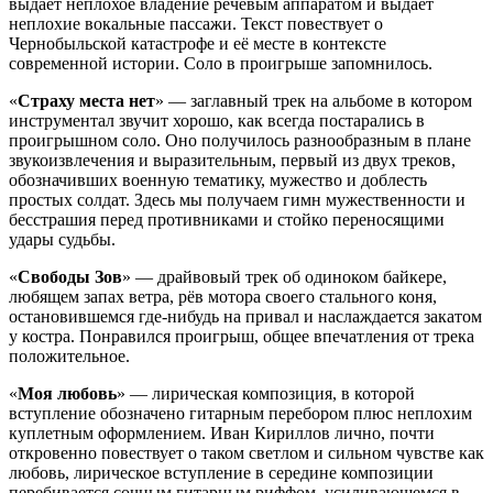
выдаёт неплохое владение речевым аппаратом и выдаёт
неплохие вокальные пассажи. Текст повествует о
Чернобыльской катастрофе и её месте в контексте
современной истории. Соло в проигрыше запомнилось.
«
Страху места нет
» — заглавный трек на альбоме в котором
инструментал звучит хорошо, как всегда постарались в
проигрышном соло. Оно получилось разнообразным в плане
звукоизвлечения и выразительным, первый из двух треков,
обозначивших военную тематику, мужество и доблесть
простых солдат. Здесь мы получаем гимн мужественности и
бесстрашия перед противниками и стойко переносящими
удары судьбы.
«
Свободы Зов
» — драйвовый трек об одиноком байкере,
любящем запах ветра, рёв мотора своего стального коня,
остановившемся где-нибудь на привал и наслаждается закатом
у костра. Понравился проигрыш, общее впечатления от трека
положительное.
«
Моя любовь
» — лирическая композиция, в которой
вступление обозначено гитарным перебором плюс неплохим
куплетным оформлением. Иван Кириллов лично, почти
откровенно повествует о таком светлом и сильном чувстве как
любовь, лирическое вступление в середине композиции
перебивается сочным гитарным риффом, усиливающемся в