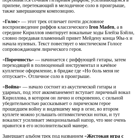
припеве, перетекающий в мелодичное соло в проигрыше,
также завершающем композицию.
«
Голос
» — этот трек отличает почти дословное
воспроизведение риффов классического
Iron Maden
, а в
середине Кириллов имитирует вокальные ходы Блейза Бэйли,
словно передавая пламенный привет Мейдену конца 90ы-х и
начала нулевых. Текст повествует о мистическом Голосе
сопровождающем лирического героя.
«
Порочность
» — начинается с риффующей гитары, затем
переходящей в полноценный инструментал и качёвое
куплетное оформление, в бридже где «Но боль меня не
отпускает». Отличное соло в проигрыше.
«
Война
» — начало состоит из акустической гитары и
ударных, под этот аккомпанемент вступает лиричный вокал
Кириллова, в котором он лично и откровенно, с сильной
убедительностью рассказывает о лирическом герое
прошедшем войну и видевшему мир в огне, во втором
куплете можно услышать оптимистически нотки, и тут
вокалист усиливает эмоциональный напор, что мне очень
нравится в его исполнительской манере.
Завершает альбом трек под названием «
Жестокая игра с