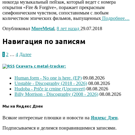
никогда музыкальный пейзаж, который ведет с номера
открытия «Fire & Forgive», поражает прекрасным
симфоническим чувством, сопоставимым с любым
количеством эпических фильмов, выпущенных
Подробнее…
Опубликовал
MoreMetal
,
8 лет
назад
29.07.2018
Навигация по записям
1
2
…
4
Далее
Скачать с metal-tracker:
Human.form - No one is here. (EP)
09.08.2026
Unstable - Discography (2018 - 2026)
08.08.2026
Hudoba - Priče iz crnine (Upconvert)
08.08.2026
Billy Morrison - Discography (2008 - 2026)
08.08.2026
Мы на Яндекс Дзен
Всякие интересные плюшки и новости на
Яндекс Дзен
.
Подписываемся и делимся понравившимися записями.