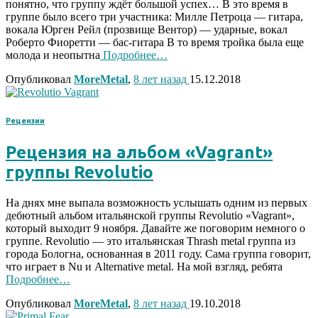
понятно, что группу ждёт большой успех… В это время в
группе было всего три участника: Милле Петроца — гитара,
вокала Юрген Рейл (прозвище Вентор) — ударные, вокал
Роберто Фиоретти — бас-гитара В то время тройка была еще
молода и неопытна
Подробнее…
Опубликовал
MoreMetal
,
8 лет
назад
15.12.2018
Рецензии
Рецензия на альбом «Vagrant»
группы Revolutio
На днях мне выпала возможность услышать одним из первых
дебютный альбом итальянской группы Revolutio «Vagrant»,
который выходит 9 ноября. Давайте же поговорим немного о
группе. Revolutio — это итальянская Thrash metal группа из
города Бологна, основанная в 2011 году. Сама группа говорит,
что играет в Nu и Alternative metal. На мой взгляд, ребята
Подробнее…
Опубликовал
MoreMetal
,
8 лет
назад
19.10.2018