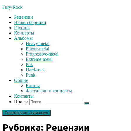
Fury-Rock
Рецензии
Наши сборники
Группы
Концерты
Альбомы
Heavy-metal
Power-metal
Progressive-metal
Extreme-metal
Рок
Hard-rock
Punk
Общие
Клипы
Фестивали и концерты
Контакты
Поиск:
Переключить навигацию
Рубрика:
Рецензии