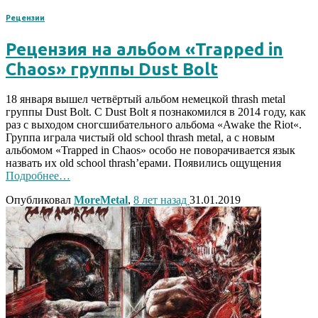
Рецензии
Рецензия на альбом «Trapped in
Chaos» группы Dust Bolt
18 января вышел четвёртый альбом немецкой thrash metal
группы Dust Bolt. С Dust Bolt я познакомился в 2014 году, как
раз с выходом сногсшибательного альбома «Awake the Riot«.
Группа играла чистый old school thrash metal, а с новым
альбомом «Trapped in Chaos» особо не поворачивается язык
назвать их old school thrash’ерами. Появились ощущения
Подробнее…
Опубликовал
MoreMetal
,
8 лет
назад
31.01.2019