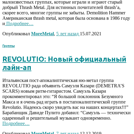
малоизвестных группах, которые играли и играют старый
добрый Thrash Metal. Для истинных почитателей thrash’a,
скорее всего, многие группы не забыты. Demolition Hammer
Американская thrash metal, которая была основана в 1986 году
и
Подробнее…
Опубликовал
MoreMetal
,
5 лет
назад
15.07.2021
Группы
REVOLUTIO: Новый официальный
лайн-ап
Итальянская пост-апокалиптическая ню-метал группа
REVOLUTIO рада объявить Самуэля Казари (DEMETRA’S
SCARS) новым ритм-гитаристом. Самуэль Казари
прокомментировал это: “Я большой поклонник Безумного
Макса и я очень рад играть в постапокалиптической группе
Revolutio. Надеюсь скоро увидеть вас на наших концертах!!!”
Барабанщик Давиде Пулито добавил: “Самуэль — технически
одаренный и решительный музыкант одновременно.
Подробнее…
Опубликовал
MoreMetal
,
7 лет
назад
12.12.2019