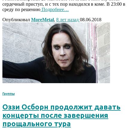
сердечный приступ, и с тех пор находился в коме. В 23:00 в
среду по решению
Подробнее…
Опубликовал
MoreMetal
,
8 лет
назад
08.06.2018
Группы
Оззи Осборн продолжит давать
концерты после завершения
прощального тура