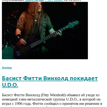
Группы
Басист Фитти Винхолд покидает
U.D.O.
Басист Фитти Винхолд (Fitty Wienhold) объявил об уходе из
немецкой хэви-металлической группы U.D.O., в которой он
играл с 1996 года. Фитти сообщил о принятом им решении в