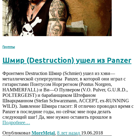
Группы
Шмир (Destruction) ушел из Panzer
Фронтмен Destruction Шмир (Schmier) ушел из хэви—
металлической супергруппы Panzer, в которой они играл с
гитаристами Понтусом Норгрегном (Pontus Norgren,
HAMMERFALL) и Ви—О Пулвером (V.O. Pulver, G.U.R.D.,
POLTERGEIST) и барабанщиком Штефаном
Шварцманном (Stefan Schwarzmann, ACCEPT, ex-RUNNING
WILD). Заявление Шмира гласит: Я отлично проводил время с
Panzer в последние годы, но сейчас мне пора делать
следующий шаг! Да, мне нужно оставить прошлое в
Подробнее…
Опубликовал
MoreMetal
,
8 лет
назад
19.06.2018