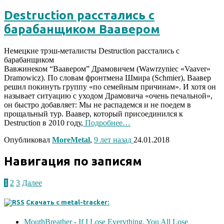
Destruction расстались с
барабанщиком Ваавером
Немецкие трэш-металисты Destruction расстались с
барабанщиком
Вавжинеком “Ваавером” Драмовичем (Wawrzyniec «Vaaver»
Dramowicz). По словам фронтмена Шмира (Schmier), Ваавер
решил покинуть группу «по семейным причинам». И хотя он
называет ситуацию с уходом Драмовича «очень печальной»,
он быстро добавляет: Мы не распадемся и не поедем в
прощальный тур. Ваавер, который присоединился к
Destruction в 2010 году,
Подробнее…
Опубликовал
MoreMetal
,
9 лет
назад
24.01.2018
Навигация по записям
1
2
3
Далее
Скачать с metal-tracker:
MouthBreather - If I Lose Everything, You All Lose