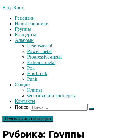
Fury-Rock
Рецензии
Наши сборники
Группы
Концерты
Альбомы
Heavy-metal
Power-metal
Progressive-metal
Extreme-metal
Рок
Hard-rock
Punk
Общие
Клипы
Фестивали и концерты
Контакты
Поиск:
Переключить навигацию
Рубрика:
Группы